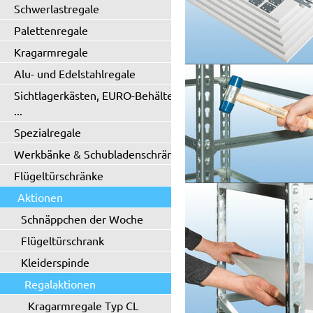
Schwerlastregale
Palettenregale
Kragarmregale
Alu- und Edelstahlregale
Sichtlagerkästen, EURO-Behälter
...
Spezialregale
Werkbänke & Schubladenschränke
Flügeltürschränke
Aktionen
Schnäppchen der Woche
Flügeltürschrank
Kleiderspinde
Regalaktionen
Kragarmregale Typ CL