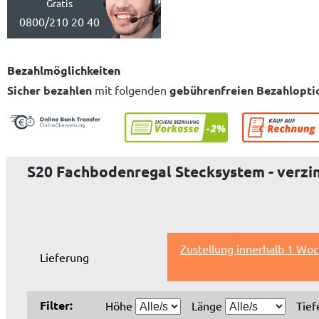
Gratis
0800/210 20 40
Bezahlmöglichkeiten
Sicher bezahlen
mit folgenden
gebührenfreien Bezahlopti
S20 Fachbodenregal Stecksystem - verzi
Zustellung innerhalb 1 Woc
Lieferung
Filter:
Höhe
Länge
Tie