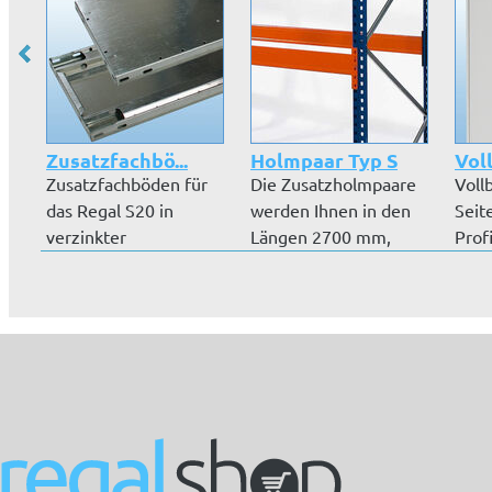
Zusatzfachbö...
Holmpaar Typ S
Voll
Zusatzfachböden für
Die Zusatzholmpaare
Voll
das Regal S20 in
werden Ihnen in den
Seit
verzinkter
Längen 2700 mm,
Prof
Ausführung inkl. Fa...
1825 mm und...
Bünd