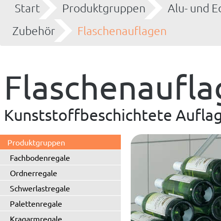
Start
Produktgruppen
Alu- und E
Zubehör
Flaschenauflagen
Flaschenaufl
Kunststoffbeschichtete Aufla
Produktgruppen
Fachbodenregale
Ordnerregale
Schwerlastregale
Palettenregale
Kragarmregale