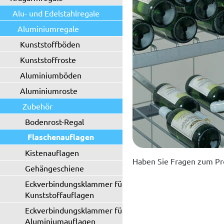
Alu- und Edelstahlregale
Aluminiumregale
Kunststoffböden
Kunststoffroste
Aluminiumböden
Aluminiumroste
Zubehör
Bodenrost-Regal
Flaschenauflagen
Kistenauflagen
Haben Sie Fragen zum Pr
Gehängeschiene
Eckverbindungsklammer für
Kunststoffauflagen
Eckverbindungsklammer für
Aluminiumauflagen