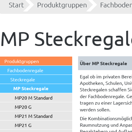
Start
Produktgruppen
Fachboden
MP Steckregal
Produktgruppen
Über MP Steckregale
Fachbodenregale
Egal ob im privaten Berei
Steckregale
Apotheken, Schulen, Uni
MP Steckregale
Steckregalen schaffen S
der Fachbodenregale. G
MP20 M Standard
tragen zu einer Lagersic
MP20 G
werden sollen.
MP21 M Standard
Die Kombinationsmöglich
Raumnutzung und Anpass
MP21 G
Regalstehern und Auflag