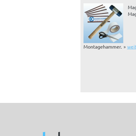
Mag
Mag
wei
Montagehammer.