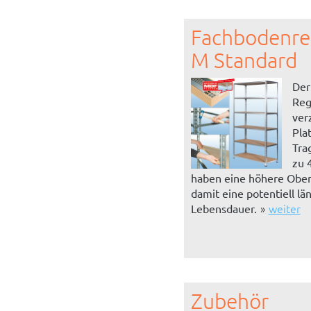
Fachbodenre
M Standard
Der
Reg
ver
Pla
Tra
zu 
haben eine höhere Ober
damit eine potentiell lä
weiter
Lebensdauer.
Zubehör