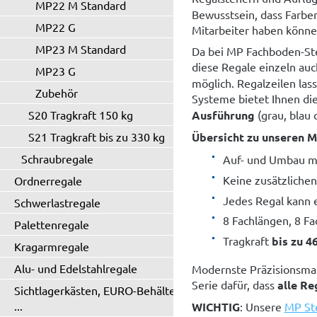
MP22 M Standard
Bewusstsein, dass Farben
MP22 G
Mitarbeiter haben könne
MP23 M Standard
Da bei MP Fachboden-Ste
diese Regale einzeln au
MP23 G
möglich. Regalzeilen lass
Zubehör
Systeme bietet Ihnen di
S20 Tragkraft 150 kg
Ausführung
(grau, blau 
S21 Tragkraft bis zu 330 kg
Übersicht zu unseren M
Schraubregale
Auf- und Umbau m
Keine zusätzlichen
Ordnerregale
Jedes Regal kann 
Schwerlastregale
8 Fachlängen, 8 F
Palettenregale
Tragkraft
bis zu 4
Kragarmregale
Alu- und Edelstahlregale
Modernste Präzisionsmas
Serie dafür, dass
alle R
Sichtlagerkästen, EURO-Behälter
...
WICHTIG
: Unsere
MP St