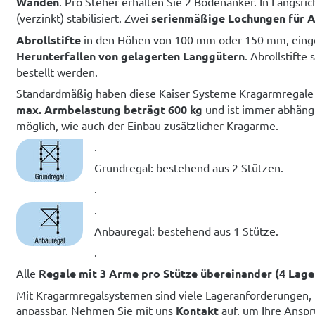
Wänden
. Pro Steher erhalten Sie 2 Bodenanker. In Längsr
(verzinkt) stabilisiert. Zwei
serienmäßige Lochungen für A
Abrollstifte
in den Höhen von 100 mm oder 150 mm, einge
Herunterfallen von gelagerten Langgütern
. Abrollstifte
bestellt werden.
Standardmäßig haben diese Kaiser Systeme Kragarmregal
max. Armbelastung beträgt 600 kg
und ist immer abhäng
möglich, wie auch der Einbau zusätzlicher Kragarme.
.
Grundregal: bestehend aus 2 Stützen.
.
.
Anbauregal: bestehend aus 1 Stütze.
.
Alle
Regale mit 3 Arme pro Stütze übereinander (4 Lage
Mit Kragarmregalsystemen sind viele Lageranforderungen, 
anpassbar. Nehmen Sie mit uns
Kontakt
auf, um Ihre Ansp