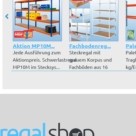
Aktion MP10M...
Fachbodenreg...
Pal
Jede Ausführung zum
Steckregal mit
Pale
Aktionspreis. Schwerlastregal
grauem Korpus und
Trag
MP10M im Stecksys...
Fachböden aus 16
kg/E
mm MDF-Platten. B...
Rega