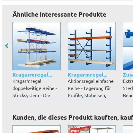
Ähnliche interessante Produkte
Kragarmregal...
Kragarmregal...
Zus
Kragarmregal
Aktionsregal einfache
Extr
doppelseitige Reihe -
Reihe - Lagerung für
Stec
Stecksystem - Die
Profile, Stabeisen,
Beac
Kragarmregale...
Rohr...
Loch
Kunden, die dieses Produkt kauften, kau