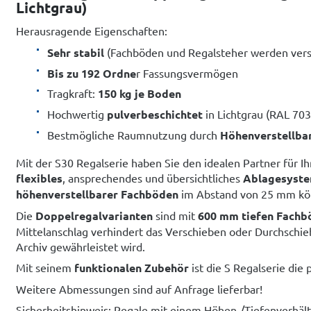
Lichtgrau)
Herausragende Eigenschaften:
Sehr stabil
(Fachböden und Regalsteher werden vers
Bis zu 192 Ordne
r Fassungsvermögen
Tragkraft:
150 kg je Boden
Hochwertig
pulverbeschichtet
in Lichtgrau (RAL 703
Bestmögliche Raumnutzung durch
Höhenverstellba
Mit der S30 Regalserie haben Sie den idealen Partner für Ih
flexibles
, ansprechendes und übersichtliches
Ablagesyst
höhenverstellbarer Fachböden
im Abstand von 25 mm kön
Die
Doppelregalvarianten
sind mit
600 mm tiefen Fachb
Mittelanschlag verhindert das Verschieben oder Durchschi
Archiv gewährleistet wird.
Mit seinem
funktionalen Zubehör
ist die S Regalserie die
Weitere Abmessungen sind auf Anfrage lieferbar!
Sicherheitshinweis: Regale mit einem Höhen-/Tiefenverhäl