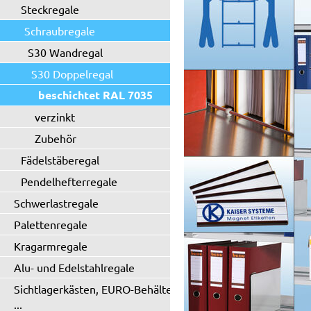
Steckregale
Schraubregale
S30 Wandregal
S30 Doppelregal
beschichtet RAL 7035
verzinkt
Zubehör
Fädelstäberegal
Pendelhefterregale
Schwerlastregale
Palettenregale
Kragarmregale
Alu- und Edelstahlregale
Sichtlagerkästen, EURO-Behälter
...