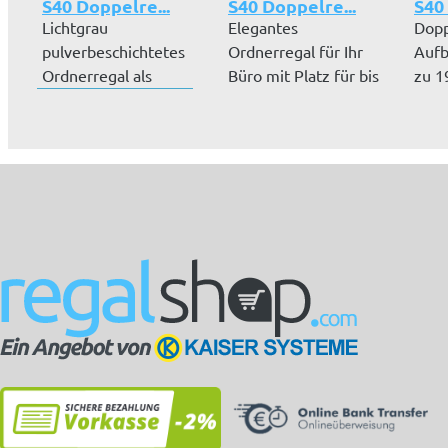
S40 Doppelre...
S40 Doppelre...
S40
Lichtgrau
Elegantes
Dopp
pulverbeschichtetes
Ordnerregal für Ihr
Aufb
Ordnerregal als
Büro mit Platz für bis
zu 1
Doppelregal. Platz
zu 192 Aktenor...
Korp
fü...