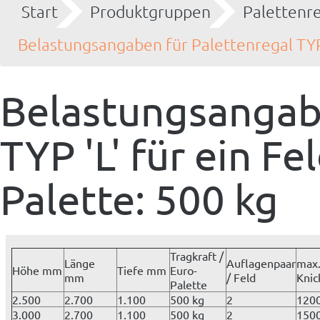
Start
Produktgruppen
Palettenr
Belastungsangaben für Palettenregal TYP '
Belastungsangabe
TYP 'L' für ein Fe
Palette: 500 kg
Tragkraft /
Länge
Auflagenpaar
max
Höhe mm
Tiefe mm
Euro-
mm
/ Feld
Knic
Palette
2.500
2.700
1.100
500 kg
2
120
3.000
2.700
1.100
500 kg
2
150