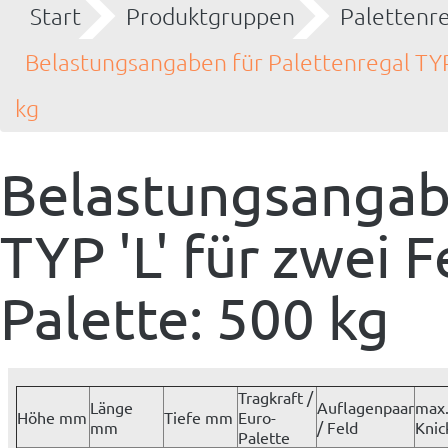
Start
Produktgruppen
Palettenr
Belastungsangaben für Palettenregal TYP '
kg
Belastungsangabe
TYP 'L' für zwei 
Palette: 500 kg
Tragkraft /
Länge
Auflagenpaar
max
Höhe mm
Tiefe mm
Euro-
mm
/ Feld
Knic
Palette