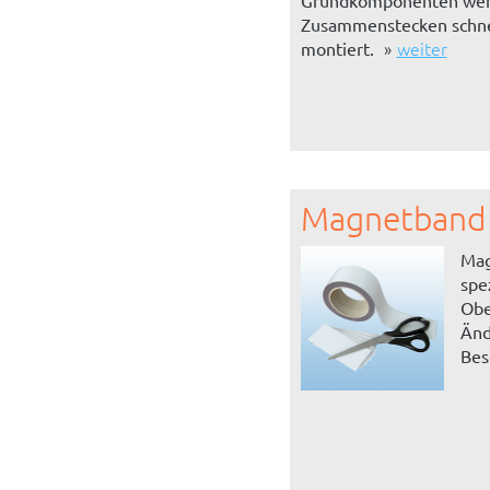
Grundkomponenten wer
Zusammenstecken schnel
weiter
montiert.
Magnetband
Mag
spe
Obe
Änd
Bes