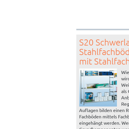
S20 Schwerla
Stahlfachböd
mit Stahlfa
Wie
wir
Wei
als
Anb
Reg
Auflagen bilden einen R
Fachböden mittels Fach
eingehängt werden. We