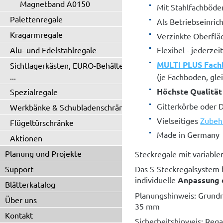
Magnetband A0150
Mit Stahlfachböde
Palettenregale
Als Betriebseinric
Kragarmregale
Verzinkte Oberflä
Alu- und Edelstahlregale
Flexibel - jederze
MULTI PLUS Fac
Sichtlagerkästen, EURO-Behälter
...
(je Fachboden, gle
Höchste Qualität
Spezialregale
Gitterkörbe oder 
Werkbänke & Schubladenschränke
Vielseitiges
Zubeh
Flügeltürschränke
Made in Germany
Aktionen
Planung und Projekte
Steckregale mit variabl
Support
Das S-Steckregalsystem 
individuelle
Anpassung de
Blätterkatalog
Planungshinweis: Grund
Über uns
35 mm
Kontakt
Sicherheitshinweis: Rega