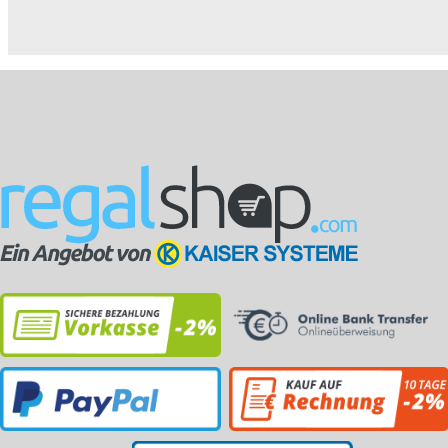
Schubladen (1x 75
Schubladen (2x 50
Schu
mm,...
mm,...
mm,.