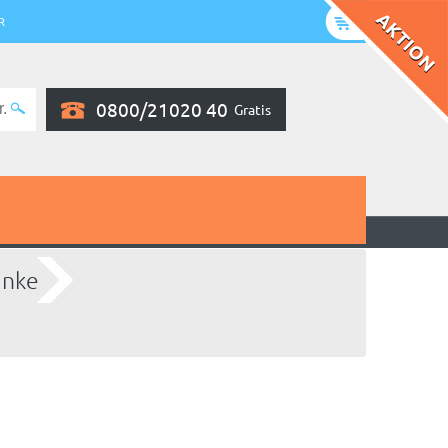
R
0800/21020 40
Gratis
änke