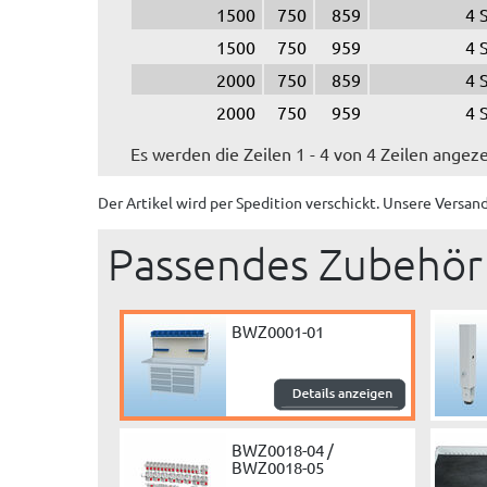
1500
750
859
4 
1500
750
959
4 
2000
750
859
4 
2000
750
959
4 
Es werden die Zeilen 1 - 4 von 4 Zeilen angeze
Der Artikel wird
per Spedition
verschickt. Unsere Versan
Passendes Zubehör
BWZ0001-01
BWZ0018-04 /
BWZ0018-05