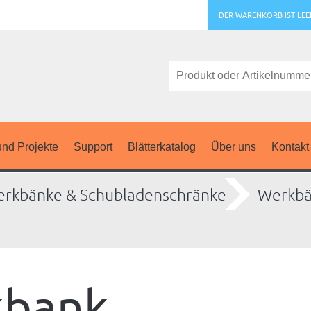
DER WARENKORB IST LEE
nd Projekte
Support
Blätterkatalog
Über uns
Kontakt
rkbänke & Schubladenschränke
Werkb
kbank