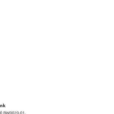
ank
H) BW0020-01,