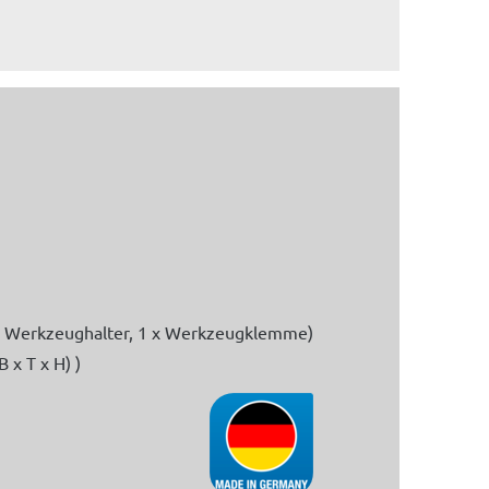
er Werkzeughalter, 1 x Werkzeugklemme)
 x T x H) )