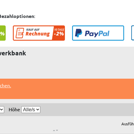
Bezahloptionen
:
werkbank
chen.
Höhe
Ausfüh