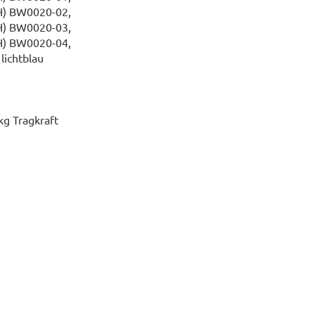
H) BW0020-02,
H) BW0020-03,
H) BW0020-04,
lichtblau
g Tragkraft
m