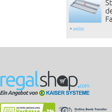
S
d
F
weiter