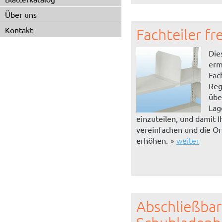
Über uns
Kontakt
Fachteiler fr
Die
erm
Fac
Reg
übe
Lag
einzuteilen, und damit 
vereinfachen und die O
weiter
erhöhen.
Abschließbar