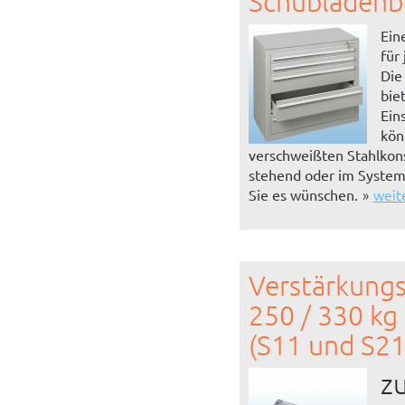
Schubladenb
Ein
für
Die
bie
Ein
kön
verschweißten Stahlkons
stehend oder im System 
weit
Sie es wünschen.
Verstärkung
250 / 330 kg
(S11 und S21
z