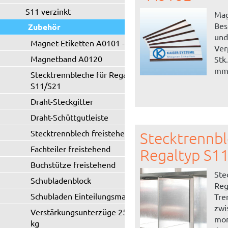
S11 verzinkt
Mag
Bes
Zubehör
und
Magnet-Etiketten A0101 - A0102
Ver
Magnetband A0120
Stk
m
Stecktrennbleche für Regaltyp
S11/S21
Draht-Steckgitter
Draht-Schüttgutleiste
Stecktrennblech freistehend
Stecktrennbl
Fachteiler freistehend
Regaltyp S1
Buchstütze freistehend
Ste
Schubladenblock
Reg
Schubladen Einteilungsmaterial
Tre
zwi
Verstärkungsunterzüge 250 / 330
mon
kg