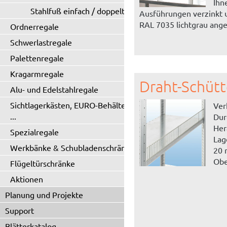
Ihn
Stahlfuß einfach / doppelt
Ausführungen verzinkt 
RAL 7035 lichtgrau ang
Ordnerregale
Schwerlastregale
Palettenregale
Kragarmregale
Draht-Schütt
Alu- und Edelstahlregale
Sichtlagerkästen, EURO-Behälter
Ver
...
Dur
Her
Spezialregale
Lag
Werkbänke & Schubladenschränke
20 
Obe
Flügeltürschränke
Aktionen
Planung und Projekte
Support
Blätterkatalog