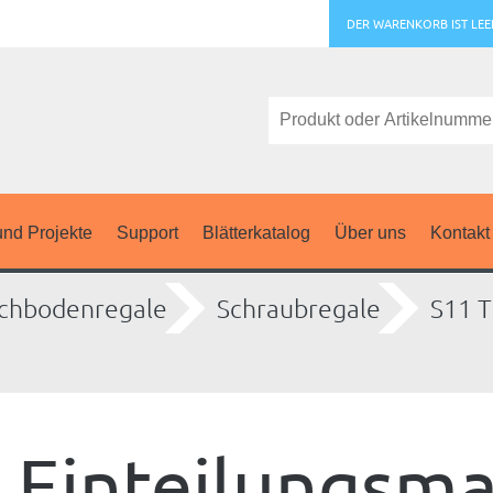
DER WARENKORB IST LEE
nd Projekte
Support
Blätterkatalog
Über uns
Kontakt
chbodenregale
Schraubregale
S11 T
Einteilungsma