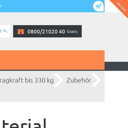
R
0800/21020 40
Gratis
ragkraft bis 330 kg
Zubehör
terial