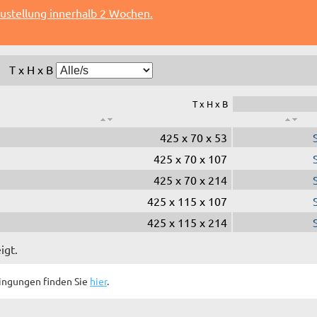
ustellung innerhalb 2 Wochen.
T x H x B
T x H x B
425 x 70 x 53
425 x 70 x 107
425 x 70 x 214
425 x 115 x 107
425 x 115 x 214
igt.
ingungen finden Sie
hier
.