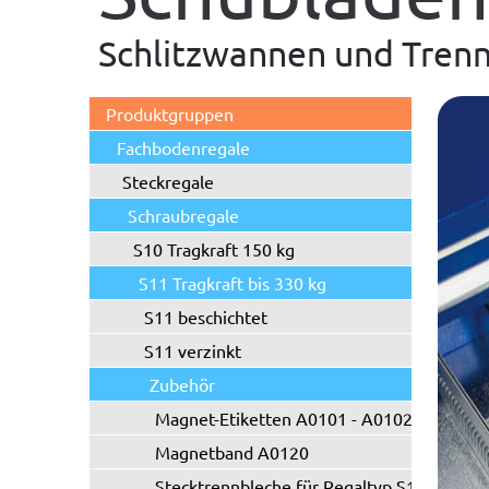
Schlitzwannen und Tren
Produktgruppen
Fachbodenregale
Steckregale
Schraubregale
S10 Tragkraft 150 kg
S11 Tragkraft bis 330 kg
S11 beschichtet
S11 verzinkt
Zubehör
Magnet-Etiketten A0101 - A0102
Magnetband A0120
Stecktrennbleche für Regaltyp S11/S21