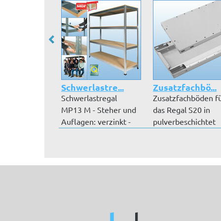
Schwerlastre...
Zusatzfachbö...
Schwerlastregal
Zusatzfachböden f
MP13 M - Steher und
das Regal S20 in
Auflagen: verzinkt -
pulverbeschichtet
Auflageböd...
RAL 7035 lic...