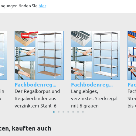
ingungen finden Sie
hier
.
Fachbodenreg...
Fachbodenreg...
Fac
 in
Der Regalkorpus und
Langlebiges,
Fac
6
Regalverbinder aus
verzinktes Steckregal
Ste
verzinktem Stahl. 6
mit 6 grauen
bis 
..
MDF-Plat...
Dekorfachböden (16...
Blau
ten, kauften auch