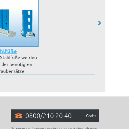
ahlfüße
 Stahlfüße werden
. der benötigten
raubensätze
efert....
0800/210 20 40
Gratis
Zu unserem Angebot gehört selbstverständlich eine