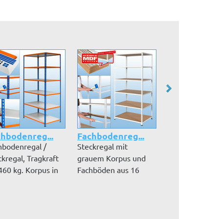
hbodenreg...
Fachbodenreg...
Fachbodenre
hbodenregal /
Steckregal mit
Steckregal /
ckregal, Tragkraft
grauem Korpus und
Fachbodenrega
460 kg. Korpus in
Fachböden aus 16
pulverbeschich
 u...
mm MDF-Platten. B...
Lichtgrau (RAL 