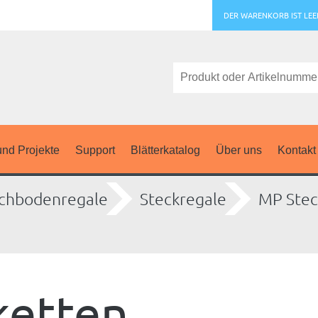
DER WARENKORB IST LEE
nd Projekte
Support
Blätterkatalog
Über uns
Kontakt
chbodenregale
Steckregale
MP Stec
ketten