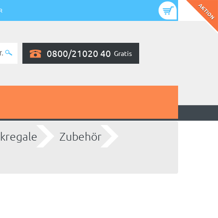
R
0800/21020 40
Gratis
kregale
Zubehör