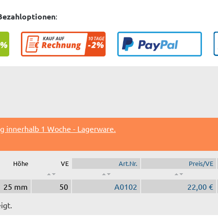
Bezahloptionen
:
ng innerhalb 1 Woche - Lagerware.
Höhe
VE
Art.Nr.
Preis/VE
25 mm
50
A0102
22,00 €
igt.