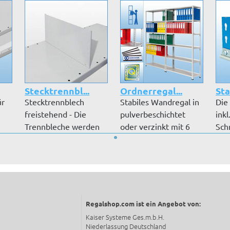
Stecktrennbl...
Ordnerregal...
St
ür
Stecktrennblech
Stabiles Wandregal in
Die
freistehend - Die
pulverbeschichtet
inkl
Trennbleche werden
oder verzinkt mit 6
Sch
Ihnen in der A...
bis 8 D...
geli
Regalshop.com ist ein Angebot von:
Kaiser Systeme Ges.m.b.H.
Niederlassung Deutschland