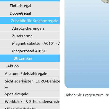
Einfachregal
Doppelregal
Zubehör für Kragarmregale
Abrollsicherungen
Zusatzarme
Magnet-Etiketten A0101 - A0102
Magnetband A0150
Blitzanker
Aktion
Alu- und Edelstahlregale
Sichtlagerkästen, EURO-Behälter
...
Spezialregale
Haben Sie Fragen zum Pr
Werkbänke & Schubladenschränke
Flügeltürschränke