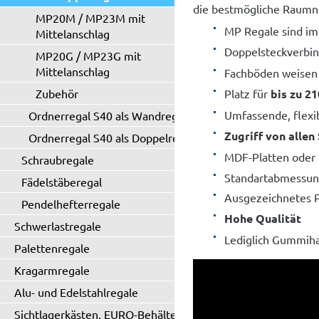
die bestmögliche Raumnu
MP20M / MP23M mit
MP Regale sind im
Mittelanschlag
Doppelsteckverbi
MP20G / MP23G mit
Mittelanschlag
Fachböden weise
Zubehör
Platz für
bis zu 2
Umfassende, flexi
Ordnerregal S40 als Wandregal
Zugriff von allen
Ordnerregal S40 als Doppelregal
MDF-Platten oder 
Schraubregale
Standartabmessun
Fädelstäberegal
Ausgezeichnetes Pr
Pendelhefterregale
Hohe Qualität
Schwerlastregale
Lediglich Gummih
Palettenregale
Kragarmregale
Alu- und Edelstahlregale
Sichtlagerkästen, EURO-Behälter