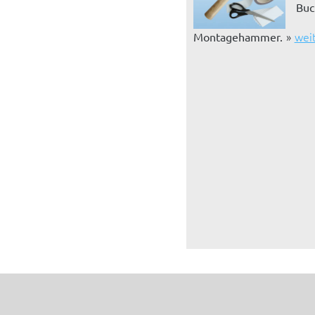
Buc
wei
Montagehammer.