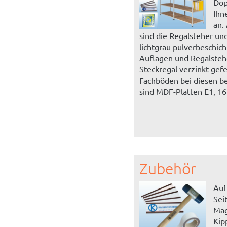
Dop
Ihn
an.
sind die Regalsteher un
lichtgrau pulverbeschic
Auflagen und Regalste
Steckregal verzinkt gefer
Fachböden bei diesen b
sind MDF-Platten E1, 16
Zubehör
Auf
Sei
Mag
Kip