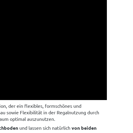
ion, der ein flexibles, formschönes und
u sowie Flexibilität in der Regalnutzung durch
raum optimal auszunutzen.
achboden
und lassen sich natürlich
von beiden