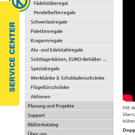
Fädelstäberegal
Pendelhefterregale
Schwerlastregale
Palettenregale
Kragarmregale
Alu- und Edelstahlregale
Sichtlagerkästen, EURO-Behälter ...
Spezialregale
Werkbänke & Schubladenschränke
Flügeltürschränke
Aktionen
Planung und Projekte
Mit d
übers
Support
höhen
Blätterkatalog
Dopp
Über uns