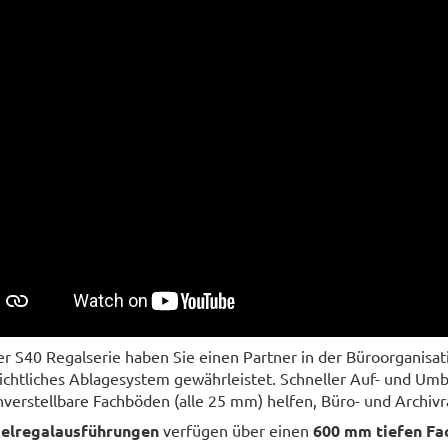
er S40 Regalserie haben Sie einen Partner in der Büroorganisat
ichtliches Ablagesystem gewährleistet. Schneller Auf- und Umba
verstellbare Fachböden (alle 25 mm) helfen, Büro- und Archiv
elregalausführungen
verfügen über einen
600 mm tiefen F