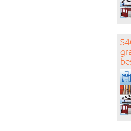
S4
gr
be