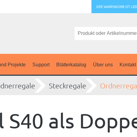
DER WARENKORB IST LEE
nd Projekte
Support
Blätterkatalog
Über uns
Kontakt
dnerregale
Steckregale
Ordnerregal
 S40 als Doppe