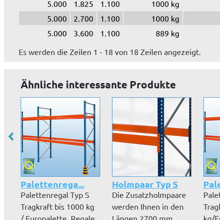
5.000
1.825
1.100
1000 kg
5.000
2.700
1.100
1000 kg
5.000
3.600
1.100
889 kg
Es werden die Zeilen 1 - 18 von 18 Zeilen angezeigt.
Ähnliche interessante Produkte
Palettenrega...
Holmpaar Typ S
Pal
Palettenregal Typ S
Die Zusatzholmpaare
Pale
Tragkraft bis 1000 kg
werden Ihnen in den
Trag
/ Europalette. Regale
Längen 2700 mm,
kg/E