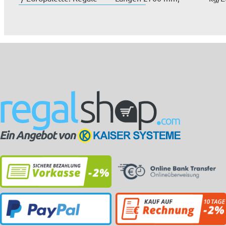
wer...
1825 mm und...
Rega