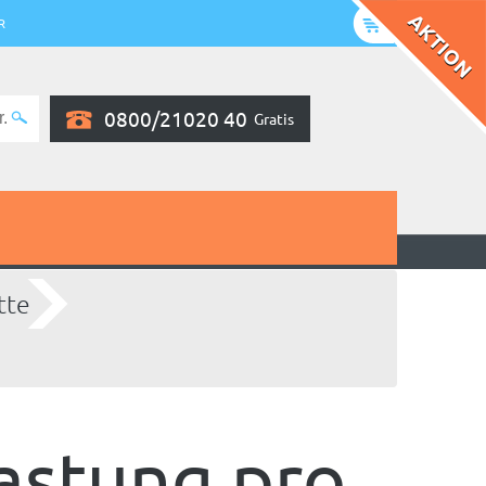
R
0800/21020 40
Gratis
tte
lastung pro