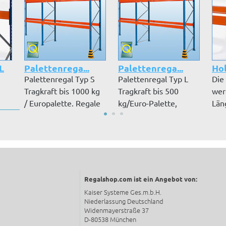
L
Palettenrega...
Palettenrega...
Ho
Palettenregal Typ S
Palettenregal Typ L
Die
Tragkraft bis 1000 kg
Tragkraft bis 500
wer
/ Europalette. Regale
kg/Euro-Palette,
Län
...
wer...
Regale werde...
182
Regalshop.com ist ein Angebot von:
Kaiser Systeme Ges.m.b.H.
Niederlassung Deutschland
Widenmayerstraße 37
D-80538 München