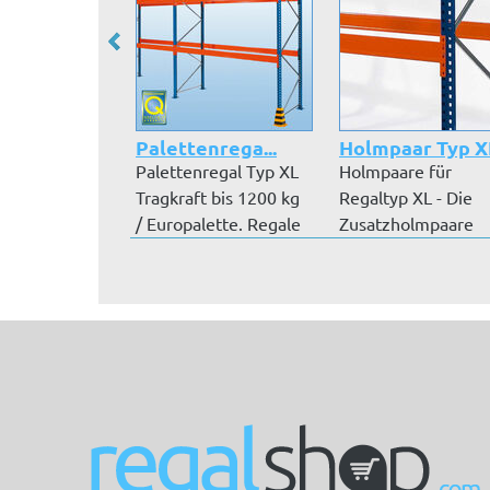
Palettenrega...
Holmpaar Typ X
Palettenregal Typ XL
Holmpaare für
Tragkraft bis 1200 kg
Regaltyp XL - Die
/ Europalette. Regale
Zusatzholmpaare
we...
werden Ihnen in den