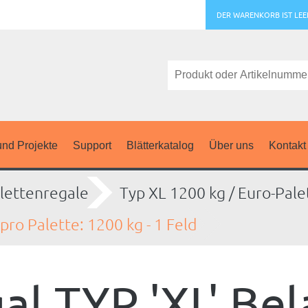
DER WARENKORB IST LEE
nd Projekte
Support
Blätterkatalog
Über uns
Kontakt
lettenregale
Typ XL 1200 kg / Euro-Pale
pro Palette: 1200 kg - 1 Feld
al TYP 'XL' Be