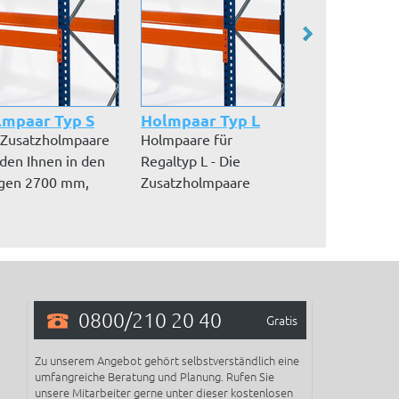
lmpaar Typ S
Holmpaar Typ L
Regal-Gitter.
 Zusatzholmpaare
Holmpaare für
Typenstatik g
den Ihnen in den
Regaltyp L - Die
Pressgitterros
gen 2700 mm,
Zusatzholmpaare
Vollbad feuerv
5 mm und...
werden Ihnen in der...
Tra...
0800/210 20 40
Gratis
Zu unserem Angebot gehört selbstverständlich eine
umfangreiche Beratung und Planung. Rufen Sie
unsere Mitarbeiter gerne unter dieser kostenlosen