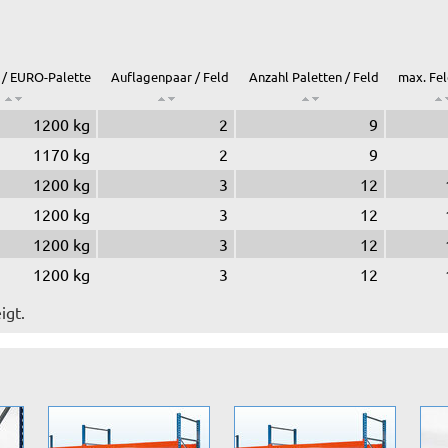
 / EURO-Palette
Auflagenpaar / Feld
Anzahl Paletten / Feld
max. Fel
1200 kg
2
9
1170 kg
2
9
1200 kg
3
12
1200 kg
3
12
1200 kg
3
12
1200 kg
3
12
igt.