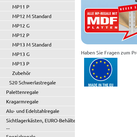
MP11 P
MP12 M Standard
MP12 G
MP12 P
MP13 M Standard
Haben Sie Fragen zum Pr
MP13 G
MP13 P
Zubehör
S20 Schwerlastregale
Palettenregale
Kragarmregale
Alu- und Edelstahlregale
Sichtlagerkästen, EURO-Behälter
...
Spezialregale