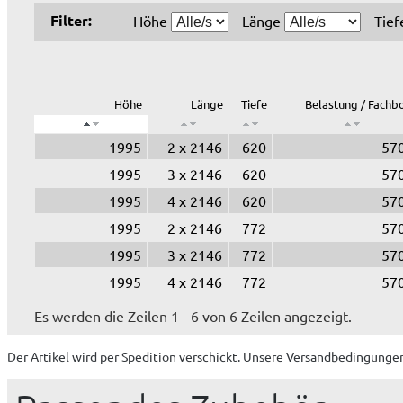
Filter:
Höhe
Länge
Tie
Höhe
Länge
Tiefe
Belastung / Fachb
1995
2 x 2146
620
570
1995
3 x 2146
620
570
1995
4 x 2146
620
570
1995
2 x 2146
772
570
1995
3 x 2146
772
570
1995
4 x 2146
772
570
Es werden die Zeilen 1 - 6 von 6 Zeilen angezeigt.
Der Artikel wird
per Spedition
verschickt. Unsere Versandbedingungen