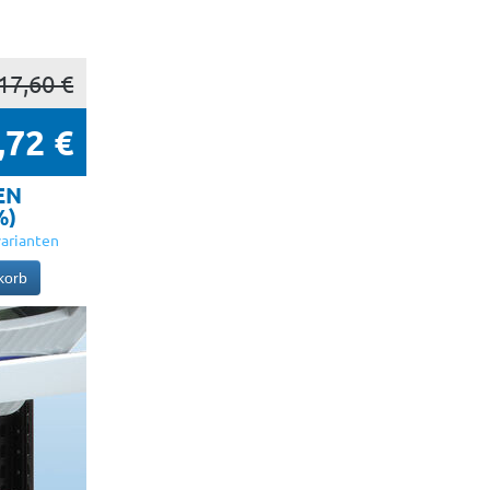
17,60 €
,72 €
EN
%)
arianten
korb