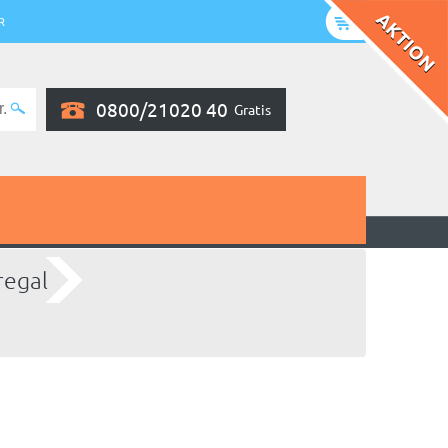
R
0800/21020 40
Gratis
regal