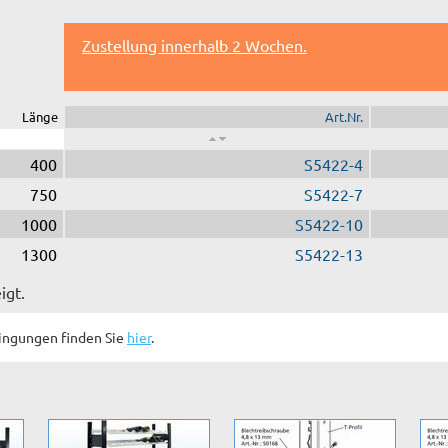
Zustellung innerhalb 2 Wochen.
Länge
Art.Nr.
400
S5422-4
750
S5422-7
1000
S5422-10
1300
S5422-13
igt.
ingungen finden Sie
hier
.