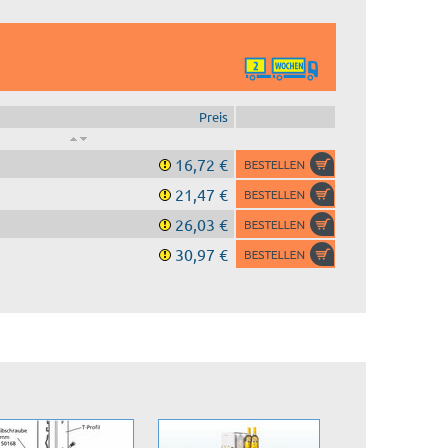
Preis
16,72 €
21,47 €
26,03 €
30,97 €