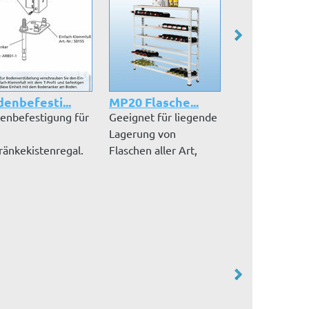
enbefesti...
MP20 Flasche...
MP20-Flasch
enbefestigung für
Geeignet für liegende
Lagerung von
Lagerung von
Flaschen und M
ränkekistenregal.
Flaschen aller Art,
in einem Regal
Höhe 1005 mm...
Flaschenregal: 