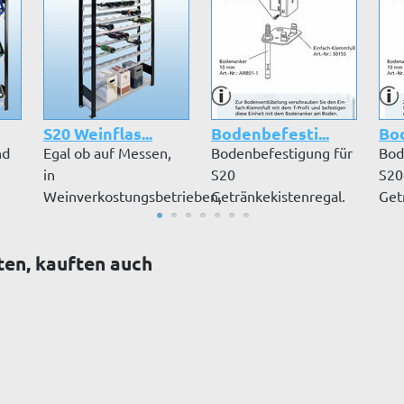
S20 Weinflas...
Bodenbefesti...
Bod
nd
Egal ob auf Messen,
Bodenbefestigung für
Bod
in
S20
S20
Weinverkostungsbetrieben,
Getränkekistenregal.
Get
Gaststätten oder W...
ten, kauften auch