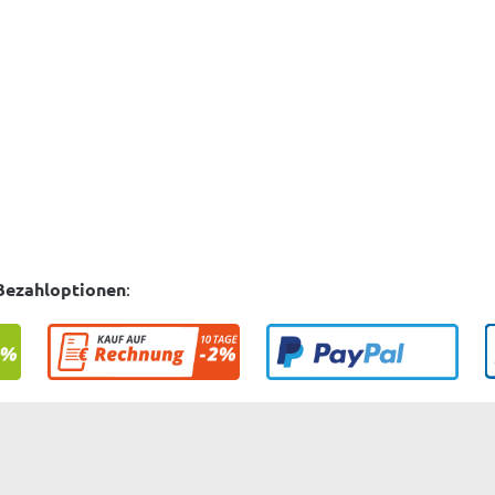
Bezahloptionen
: