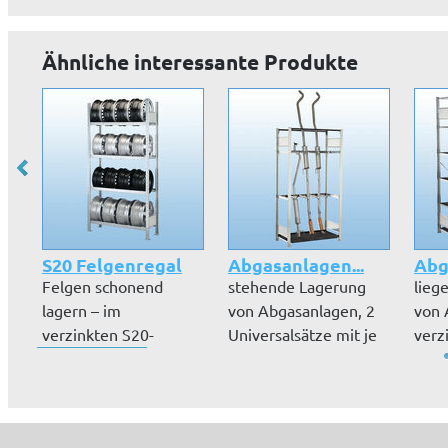
Ähnliche interessante Produkte
S20 Felgenregal
Abgasanlagen...
Abg
Felgen schonend
stehende Lagerung
lieg
lagern – im
von Abgasanlagen, 2
von 
verzinkten S20-
Universalsätze mit je
verz
Stecksystem, beliebig
4 Unter...
Stec
er...