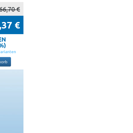
66,70 €
,37 €
EN
5%)
arianten
korb