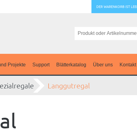
DER WARENKORB IST LEE
nd Projekte
Support
Blätterkatalog
Über uns
Kontakt
ezialregale
Langgutregal
al