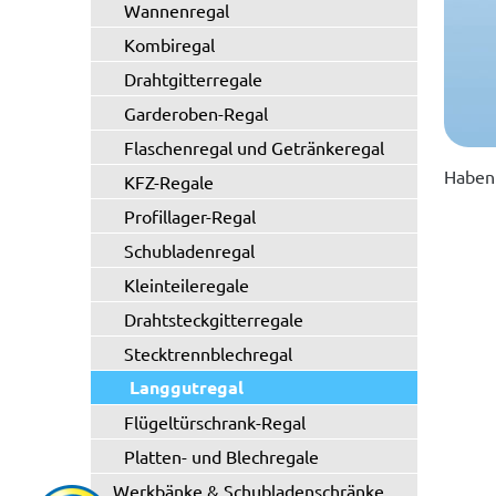
Wannenregal
Kombiregal
Drahtgitterregale
Garderoben-Regal
Flaschenregal und Getränkeregal
Haben 
KFZ-Regale
Profillager-Regal
Schubladenregal
Kleinteileregale
Drahtsteckgitterregale
Stecktrennblechregal
Langgutregal
Flügeltürschrank-Regal
Platten- und Blechregale
Werkbänke & Schubladenschränke