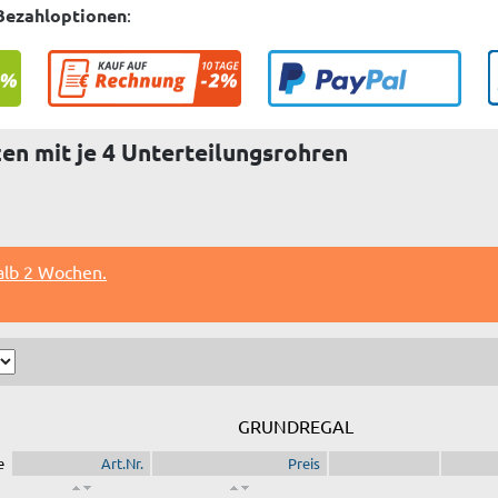
Bezahloptionen
:
en mit je 4 Unterteilungsrohren
alb 2 Wochen.
GRUNDREGAL
e
Art.Nr.
Preis