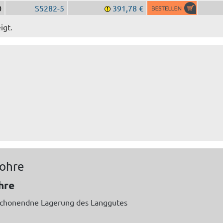
0
S5282-5
391,78 €
igt.
rohre
hre
schonendne Lagerung des Langgutes