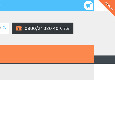
R
0800/21020 40
Gratis