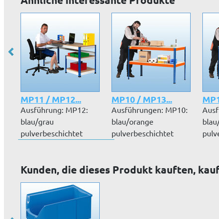
MP11 / MP12...
MP10 / MP13...
MP1
Ausführung: MP12:
Ausführungen: MP10:
Ausf
blau/grau
blau/orange
blau
pulverbeschichtet
pulverbeschichtet
pulv
MP11: lichtgrau
MP13: verzinktArb...
MP11
pulve...
pulv
Kunden, die dieses Produkt kauften, kau