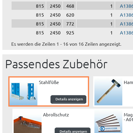
815
2450
468
1
A138
815
2450
620
1
A138
815
2450
772
1
A138
815
2450
925
1
A138
Es werden die Zeilen 1 - 16 von 16 Zeilen angezeigt.
Passendes Zubehör
Stahlfüße
Ham
Abrollschutz
Magn
- A0