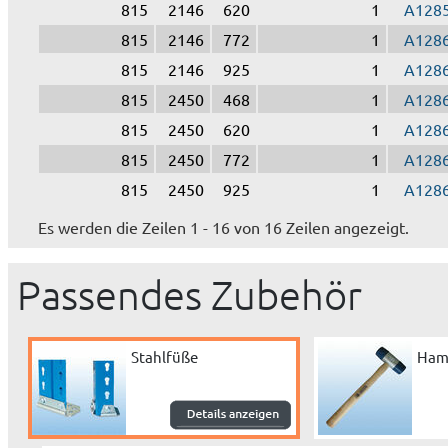
815
2146
620
1
A128
815
2146
772
1
A128
815
2146
925
1
A128
815
2450
468
1
A128
815
2450
620
1
A128
815
2450
772
1
A128
815
2450
925
1
A128
Es werden die Zeilen 1 - 16 von 16 Zeilen angezeigt.
Passendes Zubehör
Stahlfüße
Ham