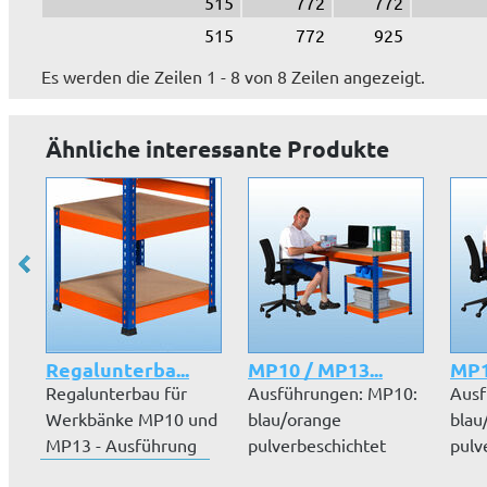
515
772
772
515
772
925
Es werden die Zeilen 1 - 8 von 8 Zeilen angezeigt.
Ähnliche interessante Produkte
Regalunterba...
MP10 / MP13...
MP1
Regalunterbau für
Ausführungen: MP10:
Ausf
Werkbänke MP10 und
blau/orange
blau
MP13 - Ausführung
pulverbeschichtet
pulv
MP10: Steher...
MP13: verzinktArb...
MP11