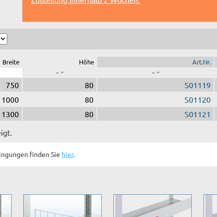
Breite
Höhe
Art.Nr.
750
80
S01119
1000
80
S01120
1300
80
S01121
igt.
ingungen finden Sie
hier
.