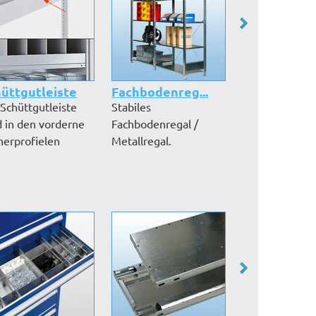
üttgutleiste
Fachbodenreg...
Fachbodenre
 Schüttgutleiste
Stabiles
Unempfindlich
d in den vorderne
Fachbodenregal /
verzinktes
herprofielen
Metallregal.
Fachbodenrega
esteck...
Regalkorpus und
im Stecksyste
Fachböden au...
5...