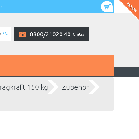
R
0800/21020 40
Gratis
ragkraft 150 kg
Zubehör