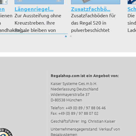
en
Längenriegel...
Zusatzfachbö...
Sch
ienen
Zur Aussteifung ohne
Zusatzfachböden für
Die
n
Kreuzstreben. Ihre
das Regal S20 in
sind
ndhaken)....
Regale bleiben von
pulverbeschichtet
Lad
beiden S...
RAL 7035 lic...
abg
kön
Regalshop.com ist ein Angebot von:
Kaiser Systeme Ges.m.b.H.
Niederlassung Deutschland
Widenmayerstraße 37
D-80538 München
Telefon: +49 (0) 89 / 97 88 06 46
Fax: +49 (0) 89 / 97 88 07 02
Geschäftsführer: Ing. Christian Kaiser
Unternehmensgegenstand: Verkauf von
Regalsystemen