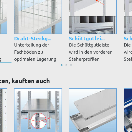
Draht-Steckg...
Schüttgutlei...
Sch
Unterteilung der
Die Schüttgutleiste
Die
Fachböden zu
wird in den vorderen
wir
g
optimalen Lagerung
Steherprofilen
Ste
von Kleinteilen.
eingesteckt...
eing
ten, kauften auch