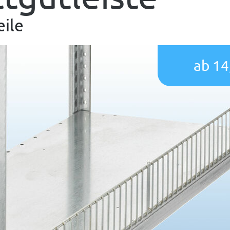
eile
ab 14