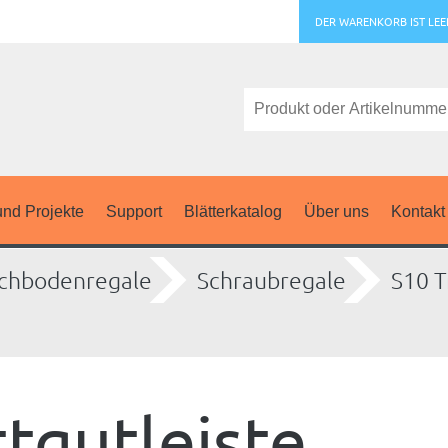
DER WARENKORB IST LEE
nd Projekte
Support
Blätterkatalog
Über uns
Kontakt
chbodenregale
Schraubregale
S10 T
tgutleiste