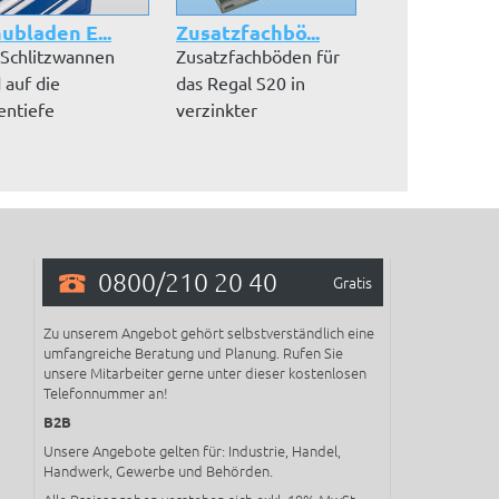
ubladen E...
Zusatzfachbö...
Lochblech-Se
 Schlitzwannen
Zusatzfachböden für
Lochblech-
 auf die
das Regal S20 in
Seitenblende F
entiefe
verzinkter
Profil-Außen
estimmt. Sie
Ausführung inkl. Fa...
Bündiger Absch
nen mi...
0800/210 20 40
Gratis
Zu unserem Angebot gehört selbstverständlich eine
umfangreiche Beratung und Planung. Rufen Sie
unsere Mitarbeiter gerne unter dieser kostenlosen
Telefonnummer an!
B2B
Unsere Angebote gelten für: Industrie, Handel,
Handwerk, Gewerbe und Behörden.