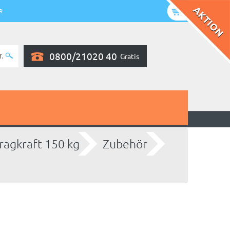
R
0800/21020 40
Gratis
ragkraft 150 kg
Zubehör