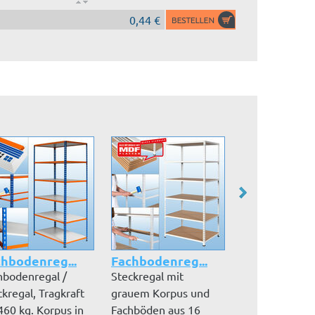
0,44 €
hbodenreg...
Fachbodenreg...
Fachbodenre
hbodenregal /
Steckregal mit
Steckregal /
ckregal, Tragkraft
grauem Korpus und
Fachbodenrega
460 kg. Korpus in
Fachböden aus 16
pulverbeschich