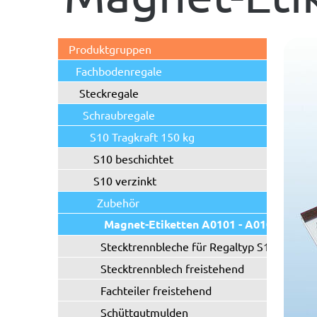
Produktgruppen
Fachbodenregale
Steckregale
Schraubregale
S10 Tragkraft 150 kg
S10 beschichtet
S10 verzinkt
Zubehör
Magnet-Etiketten A0101 - A0102
Stecktrennbleche für Regaltyp S10/S20
Stecktrennblech freistehend
Fachteiler freistehend
Schüttgutmulden