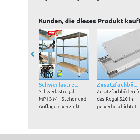
bzw. bis...
Dekorfachböden. T.
Kunden, die dieses Produkt kauf
Schwerlastre...
Zusatzfachbö...
Schwerlastregal
Zusatzfachböden f
MP13 M - Steher und
das Regal S20 in
Auflagen: verzinkt -
pulverbeschichtet
Auflageböd...
RAL 7035 lic...