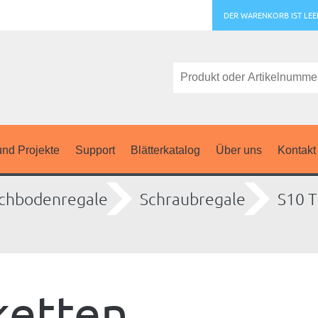
DER WARENKORB IST LEE
nd Projekte
Support
Blätterkatalog
Über uns
Kontakt
chbodenregale
Schraubregale
S10 T
ketten