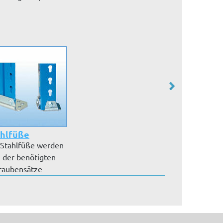
 u...
mm MDF-Platten. B...
Lichtgrau (RAL 
ahlfüße
 Stahlfüße werden
. der benötigten
raubensätze
efert....