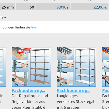
25 mm
50
A0102
22,00 €
igt.
ingungen finden Sie
hier
.
Fachbodenreg...
Fachbodenreg...
Fac
 in
Der Regalkorpus und
Langlebiges,
Fac
6
Regalverbinder aus
verzinktes Steckregal
Ste
verzinktem Stahl. 6
mit 6 grauen
bis 