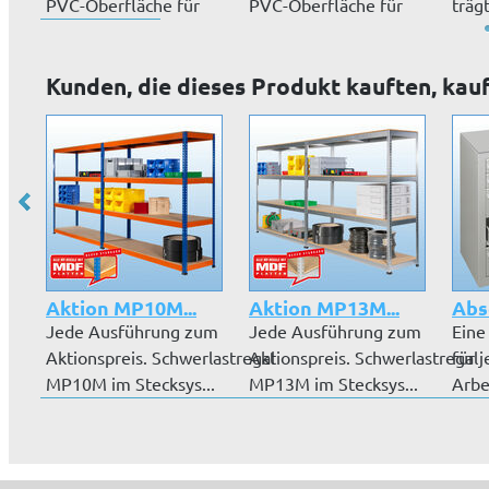
PVC-Oberfläche für
PVC-Oberfläche für
träg
einfaches Ände...
einfaches Ände...
bzw. 
Kunden, die dieses Produkt kauften, kau
Aktion MP10M...
Aktion MP13M...
Absc
Jede Ausführung zum
Jede Ausführung zum
Eine
Aktionspreis. Schwerlastregal
Aktionspreis. Schwerlastregal
für 
MP10M im Stecksys...
MP13M im Stecksys...
Arbe
Schu