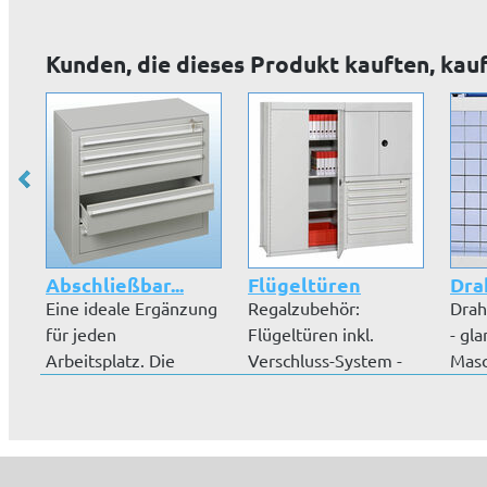
ab einem H...
Ordnerregal...
Wand
Kunden, die dieses Produkt kauften, kau
Abschließbar...
Flügeltüren
Drah
Eine ideale Ergänzung
Regalzubehör:
Drah
für jeden
Flügeltüren inkl.
- gl
Arbeitsplatz. Die
Verschluss-System -
Masc
Schubladenblöcke...
Drehgriff, 3-Pu...
mm, 