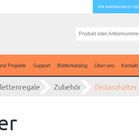
DER WARENKORB IST LEE
nd Projekte
Support
Blätterkatalog
Über uns
Kontakt
lettenregale
Zubehör
Distanzhalter
er