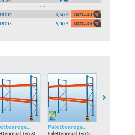
RD02
3,50 €
RD05
6,00 €
ettenrega...
Palettenrega...
Durchschubsi
ettenregal Typ XL
Palettenregal Typ S
Die