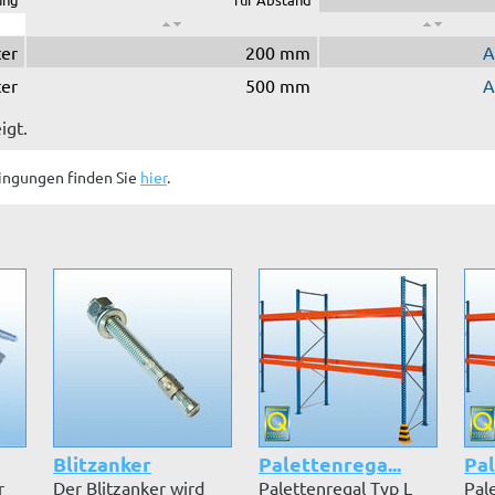
ter
200 mm
A
ter
500 mm
A
igt.
ingungen finden Sie
hier
.
Blitzanker
Palettenrega...
Pal
r
Der Blitzanker wird
Palettenregal Typ L
Pal