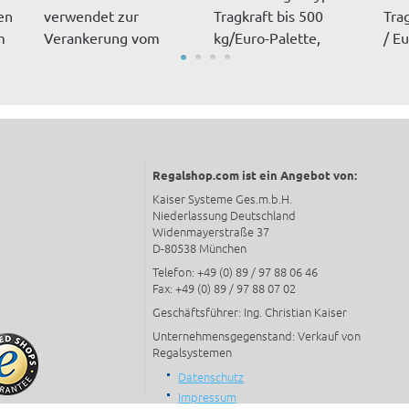
en
verwendet zur
Tragkraft bis 500
Tra
m
Verankerung vom
kg/Euro-Palette,
/ E
Palettenregal im...
Regale werde...
we..
Regalshop.com ist ein Angebot von:
Kaiser Systeme Ges.m.b.H.
Niederlassung Deutschland
Widenmayerstraße 37
D-80538 München
Telefon: +49 (0) 89 / 97 88 06 46
Fax: +49 (0) 89 / 97 88 07 02
Geschäftsführer: Ing. Christian Kaiser
Unternehmensgegenstand: Verkauf von
Regalsystemen
Datenschutz
Impressum