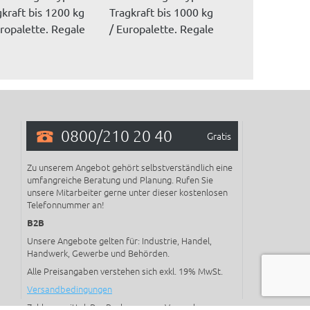
gkraft bis 1200 kg
Tragkraft bis 1000 kg
Durchschubsic
uropalette. Regale
/ Europalette. Regale
bei Doppelreg
.
wer...
dass beim Be-.
0800/210 20 40
Gratis
Zu unserem Angebot gehört selbstverständlich eine
umfangreiche Beratung und Planung. Rufen Sie
unsere Mitarbeiter gerne unter dieser kostenlosen
Telefonnummer an!
B2B
Unsere Angebote gelten für: Industrie, Handel,
Handwerk, Gewerbe und Behörden.
Alle Preisangaben verstehen sich exkl. 19% MwSt.
Versandbedingungen
Zahlungsmittel: Per Rechnung, per Vorauskasse, per