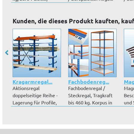
Regale werde...
we...
wer..
Kunden, die dieses Produkt kauften, kau
Kragarmregal...
Fachbodenreg...
Mag
Aktionsregal
Fachbodenregal /
Magn
doppelseitige Reihe -
Steckregal, Tragkraft
Besc
Lagerung für Profile,
bis 460 kg. Korpus in
und 
Stabeisen,...
Blau u...
Verpa