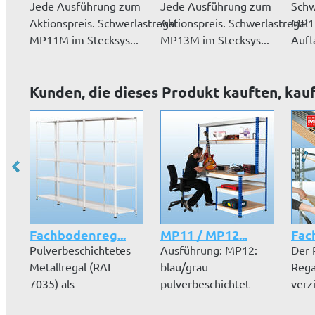
Jede Ausführung zum
Jede Ausführung zum
Schw
Aktionspreis. Schwerlastregal
Aktionspreis. Schwerlastregal
MP13
MP11M im Stecksys...
MP13M im Stecksys...
Aufl
Aufl
Kunden, die dieses Produkt kauften, kau
Fachbodenreg...
MP11 / MP12...
Fac
Pulverbeschichtetes
Ausführung: MP12:
Der 
Metallregal (RAL
blau/grau
Rega
7035) als
pulverbeschichtet
verz
Schraubsystem mit
MP11: lichtgrau
MDF-