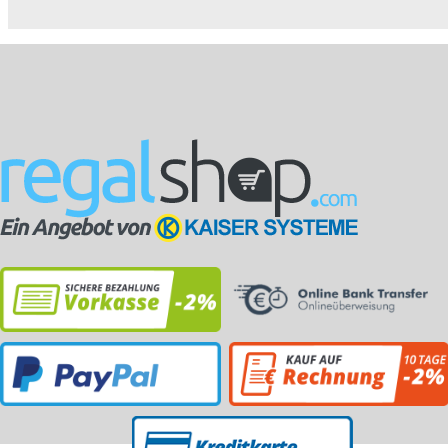
5...
pulve...