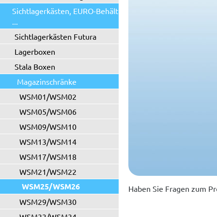
Sichtlagerkästen, EURO-Behälter
...
Sichtlagerkästen Futura
Lagerboxen
Stala Boxen
Magazinschränke
WSM01/WSM02
WSM05/WSM06
WSM09/WSM10
WSM13/WSM14
WSM17/WSM18
WSM21/WSM22
WSM25/WSM26
Haben Sie Fragen zum Pr
WSM29/WSM30
WSM33/WSM34