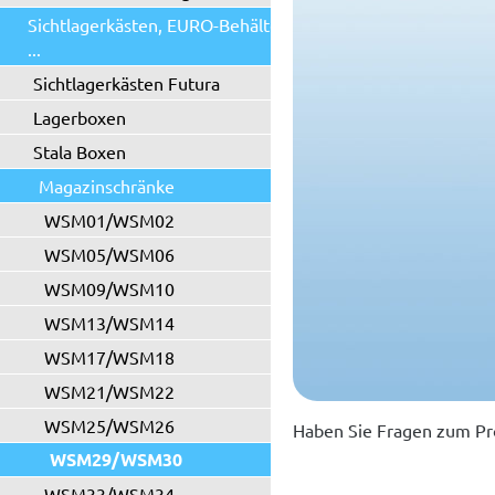
Sichtlagerkästen, EURO-Behälter
...
Sichtlagerkästen Futura
Lagerboxen
Stala Boxen
Magazinschränke
WSM01/WSM02
WSM05/WSM06
WSM09/WSM10
WSM13/WSM14
WSM17/WSM18
WSM21/WSM22
WSM25/WSM26
Haben Sie Fragen zum Pr
WSM29/WSM30
WSM33/WSM34