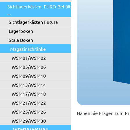
Sichtlagerkästen, EURO-Behälter
...
Sichtlagerkästen Futura
Lagerboxen
Stala Boxen
Magazinschränke
WSM01/WSM02
WSM05/WSM06
WSM09/WSM10
WSM13/WSM14
WSM17/WSM18
WSM21/WSM22
WSM25/WSM26
Haben Sie Fragen zum Pr
WSM29/WSM30
WSM33/WSM34