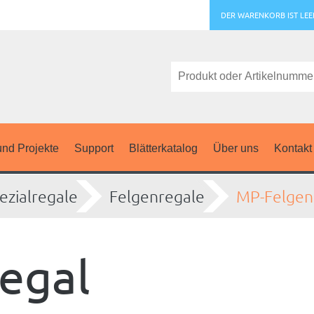
DER WARENKORB IST LEE
nd Projekte
Support
Blätterkatalog
Über uns
Kontakt
ezialregale
Felgenregale
MP-Felgen
egal