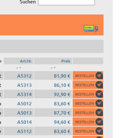
Suchen
e
Art.Nr.
Preis
t
A5312
81,90 €
t
A5313
86,10 €
t
A5314
92,90 €
u
A5012
83,60 €
u
A5013
87,70 €
u
A5014
94,60 €
e
A5112
83,60 €