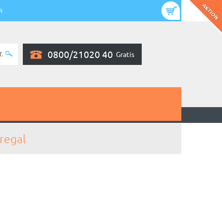
R
0800/21020 40
Gratis
regal