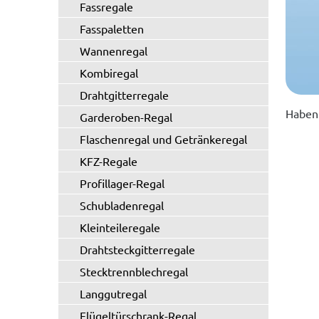
Fassregale
Fasspaletten
Wannenregal
Kombiregal
Drahtgitterregale
Haben 
Garderoben-Regal
Flaschenregal und Getränkeregal
KFZ-Regale
Profillager-Regal
Schubladenregal
Kleinteileregale
Drahtsteckgitterregale
Stecktrennblechregal
Langgutregal
Flügeltürschrank-Regal