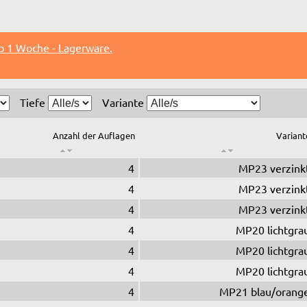
lb 1 Woche - Lagerware.
Tiefe
Variante
Anzahl der Auflagen
Variant
4
MP23 verzink
4
MP23 verzink
4
MP23 verzink
4
MP20 lichtgra
4
MP20 lichtgra
4
MP20 lichtgra
4
MP21 blau/orang