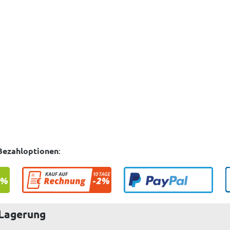
Bezahloptionen
:
 Lagerung