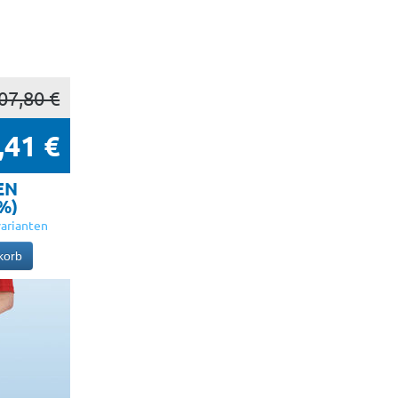
07,80 €
,41 €
EN
5%)
arianten
korb