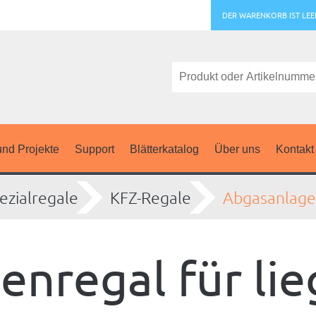
DER WARENKORB IST LEE
nd Projekte
Support
Blätterkatalog
Über uns
Kontakt
ezialregale
KFZ-Regale
Abgasanlage
enregal für li