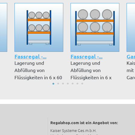
Fassregal -...
Fassregal -...
Gar
Lagerung und
Lagerung und
Kai
Abfüllung von
Abfüllung von
mit
Flüssigkeiten in 6 x 60
Flüssigkeiten in 6 x
Gar
.
l Fässern, liege...
200 l Fässern, lieg...
zu a
Regalshop.com ist ein Angebot von:
Kaiser Systeme Ges.m.b.H.