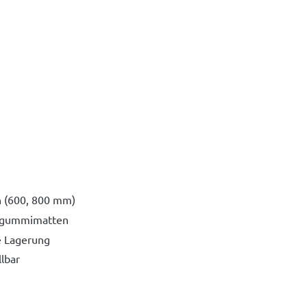
 (600, 800 mm)
elgummimatten
e Lagerung
lbar