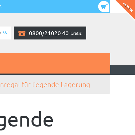
R
0800/21020 40
Gratis
nregal für liegende Lagerung
egende