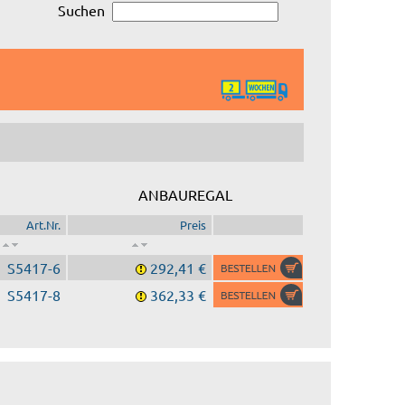
Suchen
ANBAUREGAL
Art.Nr.
Preis
S5417-6
292,41 €
S5417-8
362,33 €