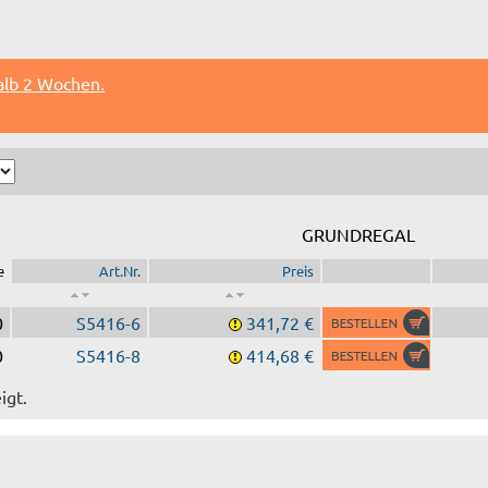
alb 2 Wochen.
GRUNDREGAL
e
Art.Nr.
Preis
0
S5416-6
341,72 €
0
S5416-8
414,68 €
igt.