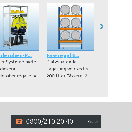
deroben-R...
Fassregal 6...
Fassregal -..
ser Systeme bietet
Platzsparende
Lagerung und
 diesem
Lagerung von sechs
Abfüllung von
derobenregal eine
200 Liter-Fässern. 2
Flüssigkeiten i
llen S20...
Fässer nebene...
Fässern, wasse
0800/210 20 40
Gratis