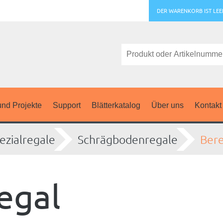
DER WARENKORB IST LEE
nd Projekte
Support
Blätterkatalog
Über uns
Kontakt
ezialregale
Schrägbodenregale
Bere
regal