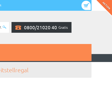
R
0800/21020 40
Gratis
itstellregal