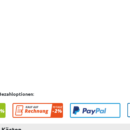
Bezahloptionen
:
d Kästen