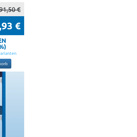
91,50 €
,93 €
EN
5%)
arianten
korb