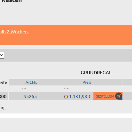
halb 2 Wochen.
GRUNDREGAL
iefe
Art.Nr.
Preis
300
S5265
1.131,93 €
igt.