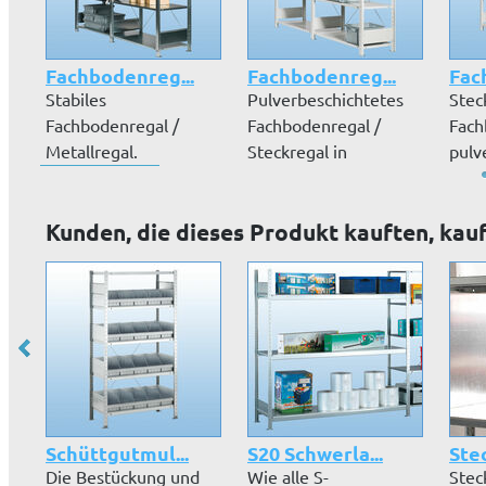
Fachbodenreg...
Fachbodenreg...
Fac
Stabiles
Pulverbeschichtetes
Stec
Fachbodenregal /
Fachbodenregal /
Fach
Metallregal.
Steckregal in
pulv
Regalkorpus und
Lichtgrau (RAL 7...
Lich
Fachböden au...
Kunden, die dieses Produkt kauften, kau
Schüttgutmul...
S20 Schwerla...
Stec
Die Bestückung und
Wie alle S-
Stec