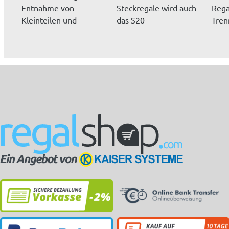
Entnahme von
Steckregale wird auch
Rega
Kleinteilen und
das S20
Tren
Schüttgut ist mit d...
Weitspannregal
zwis
immer als G...