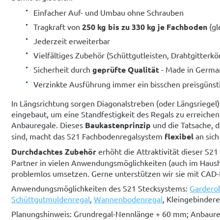
Einfacher Auf- und Umbau ohne Schrauben
Tragkraft von
250 kg bis zu 330 kg je Fachboden
(gl
Jederzeit erweiterbar
Vielfältiges Zubehör (Schüttgutleisten, Drahtgitterkö
Sicherheit durch
geprüfte Qualität
- Made in Germa
Verzinkte Ausführung immer ein bisschen preisgünsti
In Längsrichtung sorgen Diagonalstreben (oder Längsriegel) 
eingebaut, um eine Standfestigkeit des Regals zu erreiche
Anbauregale. Dieses
Baukastenprinzip
und die Tatsache, d
sind, macht das S21 Fachbodenregalsystem
flexibel
an sic
Durchdachtes Zubehör
erhöht die Attraktivität dieser S
Partner in vielen Anwendungsmöglichkeiten (auch im Haush
problemlos umsetzen. Gerne unterstützen wir sie mit CAD
Anwendungsmöglichkeiten des S21 Stecksystems:
Gardero
Schüttgutmuldenregal
,
Wannenbodenregal
, Kleingebindere
Planungshinweis: Grundregal-Nennlänge + 60 mm; Anbaur