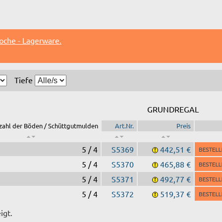
oche - Lagerware.
Tiefe
GRUNDREGAL
zahl der Böden / Schüttgutmulden
Art.Nr.
Preis
5 / 4
S5369
442,51 €
5 / 4
S5370
465,88 €
5 / 4
S5371
492,77 €
5 / 4
S5372
519,37 €
igt.