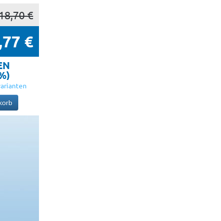
18,70 €
,77 €
EN
5%)
arianten
korb