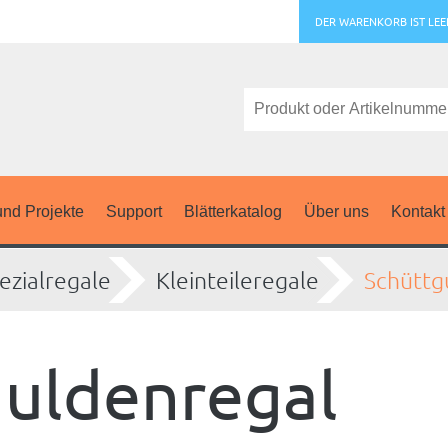
DER WARENKORB IST LEE
nd Projekte
Support
Blätterkatalog
Über uns
Kontakt
ezialregale
Kleinteileregale
Schüttg
uldenregal