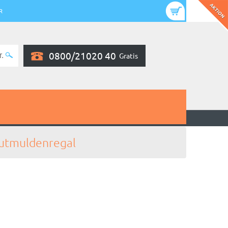
R
0800/21020 40
Gratis
utmuldenregal