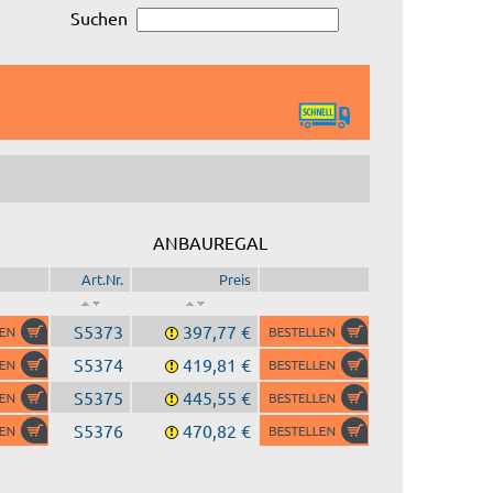
Suchen
ANBAUREGAL
Art.Nr.
Preis
S5373
397,77 €
S5374
419,81 €
S5375
445,55 €
S5376
470,82 €