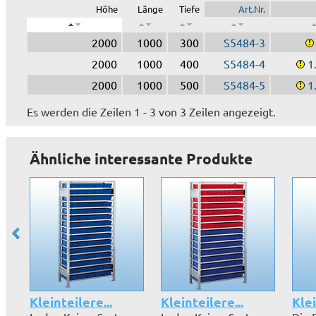
Höhe
Länge
Tiefe
Art.Nr.
2000
1000
300
S5484-3
2000
1000
400
S5484-4
1.
2000
1000
500
S5484-5
1.
Es werden die Zeilen 1 - 3 von 3 Zeilen angezeigt.
Ähnliche interessante Produkte
Kleinteilere...
Kleinteilere...
Kle