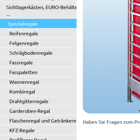
Sichtlagerkästen, EURO-Behälter
...
Spezialregale
Reifenregale
Felgenregale
Schrägbodenregale
Fassregale
Fasspaletten
Wannenregal
Kombiregal
Drahtgitterregale
Garderoben-Regal
Flaschenregal und Getränkeregal
Haben Sie Fragen zum Pr
KFZ-Regale
Profillager-Regal