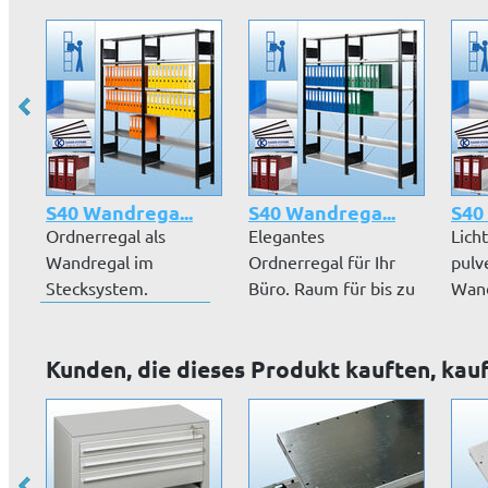
S40 Wandrega...
S40 Wandrega...
S40
Ordnerregal als
Elegantes
Lich
Wandregal im
Ordnerregal für Ihr
pulv
Stecksystem.
Büro. Raum für bis zu
Wand
Elegantes Büroregal
96 Aktenordner....
Ordn
mit v...
Kunden, die dieses Produkt kauften, kau