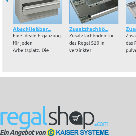
Abschließbar...
Zusatzfachbö...
Zus
Eine ideale Ergänzung
Zusatzfachböden für
Zusa
für jeden
das Regal S20 in
das 
Arbeitsplatz. Die
verzinkter
pulv
Schubladenblöcke...
Ausführung inkl. Fa...
RAL 7