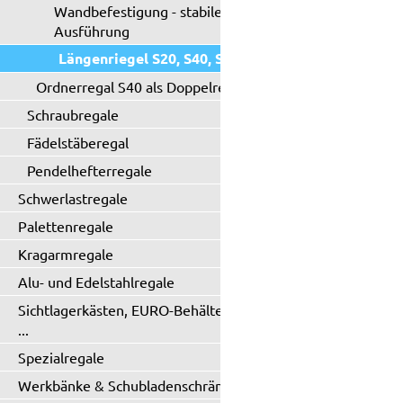
Wandbefestigung - stabile
Ausführung
Längenriegel S20, S40, S71
Ordnerregal S40 als Doppelregal
Schraubregale
Fädelstäberegal
Pendelhefterregale
Schwerlastregale
Palettenregale
Kragarmregale
Alu- und Edelstahlregale
Sichtlagerkästen, EURO-Behälter
...
Spezialregale
Werkbänke & Schubladenschränke