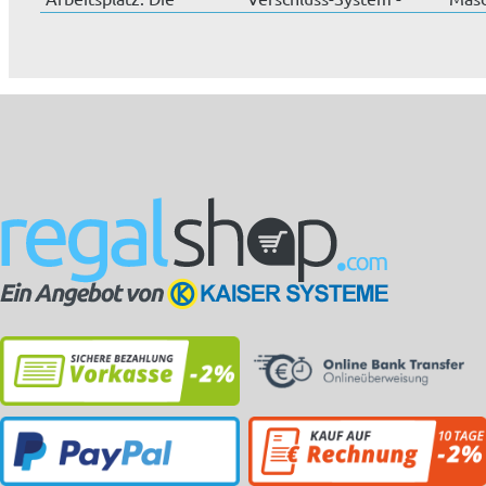
Schubladenblöcke...
Drehgriff, 3-Pu...
mm, 