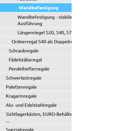
Wandbefestigung
Wandbefestigung - stabile
Ausführung
Längenriegel S20, S40, S71
Ordnerregal S40 als Doppelregal
Schraubregale
Fädelstäberegal
Pendelhefterregale
Schwerlastregale
Palettenregale
Kragarmregale
Alu- und Edelstahlregale
Sichtlagerkästen, EURO-Behälter
...
Spezialregale