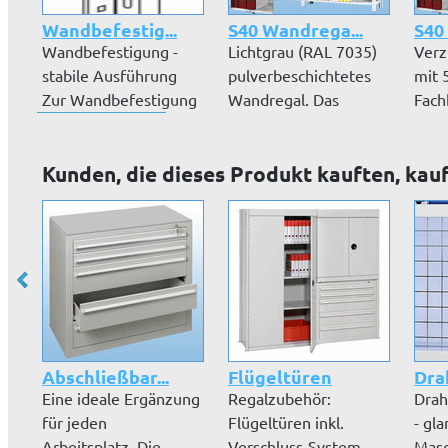
Wandbefestig...
S40 Wandrega...
S40
Wandbefestigung -
Lichtgrau (RAL 7035)
Verz
stabile Ausführung
pulverbeschichtetes
mit 5
Zur Wandbefestigung
Wandregal. Das
Fach
ab einem H...
Ordnerregal...
Wand
Kunden, die dieses Produkt kauften, kau
Abschließbar...
Flügeltüren
Drah
Eine ideale Ergänzung
Regalzubehör:
Drah
für jeden
Flügeltüren inkl.
- gl
Arbeitsplatz. Die
Verschluss-System -
Masc