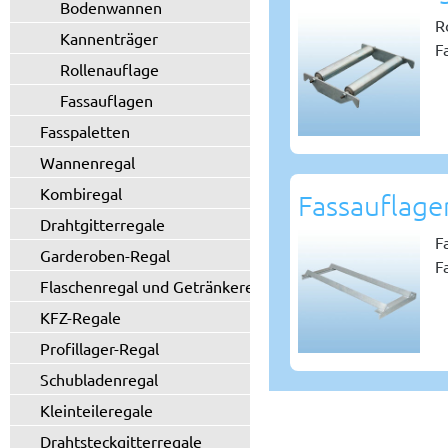
Bodenwannen
R
Kannenträger
F
Rollenauflage
Fassauflagen
Fasspaletten
Wannenregal
Kombiregal
Fassauflage
Drahtgitterregale
F
Garderoben-Regal
F
Flaschenregal und Getränkeregal
KFZ-Regale
Profillager-Regal
Schubladenregal
Kleinteileregale
Drahtsteckgitterregale