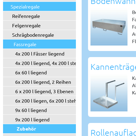
Bodenwann
Spezialregale
B
Reifenregale
F
Felgenregale
F
A
Schrägbodenregale
F
Fassregale
4x 200 l Fässer liegend
4x 200 l liegend, 4x 200 l stehend
Kannenträg
6x 60 l liegend
K
6x 200 l liegend, 2 Reihen
A
6 x 200 l liegend, 3 Ebenen
K
6x 200 l liegen, 6x 200 l stehend
9x 60 l liegend
9x 200 l liegend
Zubehör
Rollenaufla