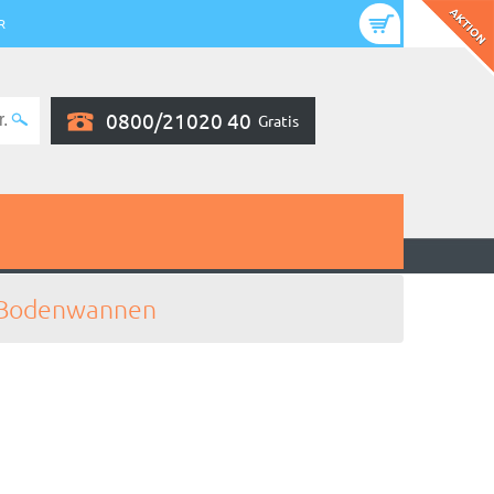
R
0800/21020 40
Gratis
Bodenwannen