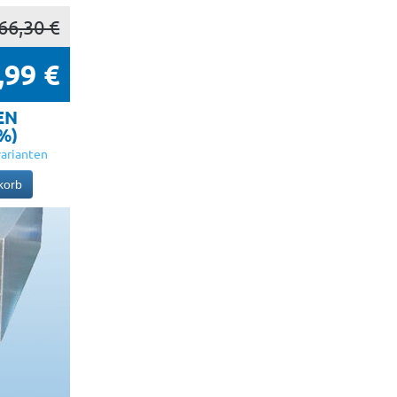
66,30 €
,99 €
EN
5%)
arianten
korb