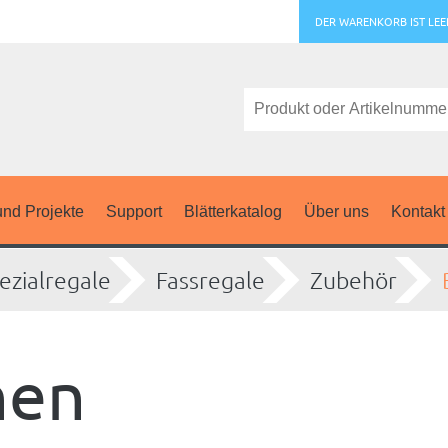
DER WARENKORB IST LEE
nd Projekte
Support
Blätterkatalog
Über uns
Kontakt
ezialregale
Fassregale
Zubehör
nen