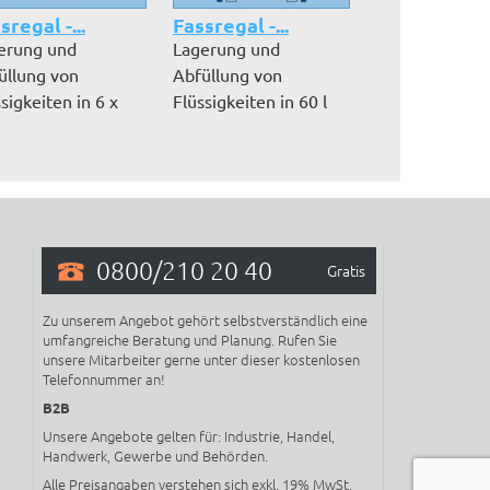
sregal -...
Fassregal -...
Fassregal -..
erung und
Lagerung und
Lagerung und
üllung von
Abfüllung von
Abfüllung von
sigkeiten in 6 x
Flüssigkeiten in 60 l
Flüssigkeiten i
l Fässern, lieg...
Fässern, Lagerordn...
Fässern, Lagero
0800/210 20 40
Gratis
Zu unserem Angebot gehört selbstverständlich eine
umfangreiche Beratung und Planung. Rufen Sie
unsere Mitarbeiter gerne unter dieser kostenlosen
Telefonnummer an!
B2B
Unsere Angebote gelten für: Industrie, Handel,
Handwerk, Gewerbe und Behörden.
Alle Preisangaben verstehen sich exkl. 19% MwSt.