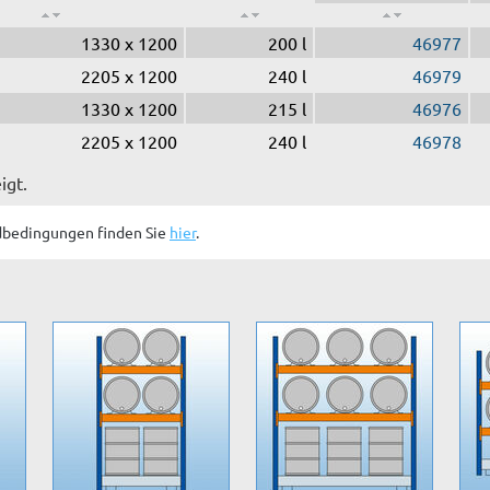
1330 x 1200
200 l
46977
2205 x 1200
240 l
46979
1330 x 1200
215 l
46976
2205 x 1200
240 l
46978
igt.
dbedingungen finden Sie
hier
.