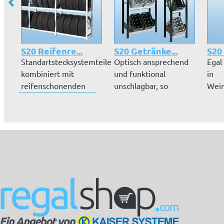
S20 Reifenre...
S20 Getränke...
S20 
Standartstecksystemteile
Optisch ansprechend
Egal
kombiniert mit
und funktional
in
reifenschonenden
unschlagbar, so
Wein
Auflagen e...
präsentiert sich...
Gast