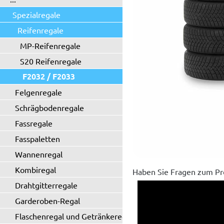
Spezialregale
Reifenregale
MP-Reifenregale
S20 Reifenregale
F2032 / F2033
Felgenregale
Schrägbodenregale
Fassregale
Fasspaletten
Wannenregal
Kombiregal
Haben Sie Fragen zum Pr
Drahtgitterregale
Garderoben-Regal
Flaschenregal und Getränkeregal