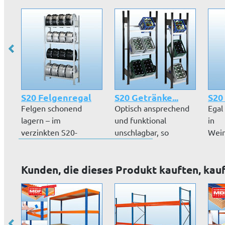
S20 Felgenregal
S20 Getränke...
S20 
Felgen schonend
Optisch ansprechend
Egal
lagern – im
und funktional
in
verzinkten S20-
unschlagbar, so
Wein
Stecksystem, beliebig
präsentiert sich...
Gast
er...
Kunden, die dieses Produkt kauften, kau