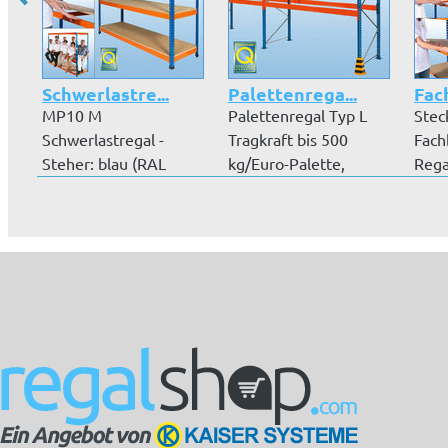
Schwerlastre...
Palettenrega...
Fac
MP10 M
Palettenregal Typ L
Stec
Schwerlastregal -
Tragkraft bis 500
Fach
Steher: blau (RAL
kg/Euro-Palette,
Rega
5019) – Auflagen:
Regale werde...
Trag
orange...
MD..