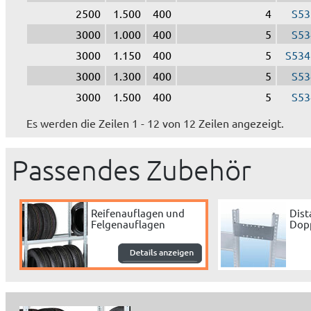
2500
1.500
400
4
S53
3000
1.000
400
5
S53
3000
1.150
400
5
S534
3000
1.300
400
5
S53
3000
1.500
400
5
S53
Es werden die Zeilen 1 - 12 von 12 Zeilen angezeigt.
Passendes Zubehör
Reifenauflagen und
Dist
Felgenauflagen
Dopp