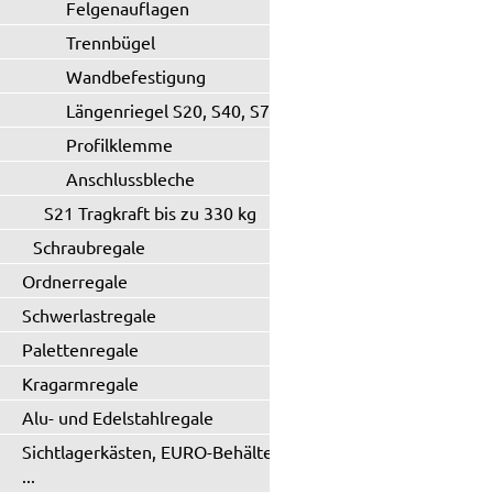
Felgenauflagen
Trennbügel
Wandbefestigung
Längenriegel S20, S40, S71
Profilklemme
Anschlussbleche
S21 Tragkraft bis zu 330 kg
Schraubregale
Ordnerregale
Schwerlastregale
Palettenregale
Kragarmregale
Alu- und Edelstahlregale
Sichtlagerkästen, EURO-Behälter
...