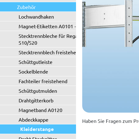
Zubehör
Lochwandhaken
Magnet-Etiketten A0101 - A0102
Stecktrennbleche für Regaltyp
S10/S20
Stecktrennblech freistehend
Schüttgutleiste
Sockelblende
Fachteiler freistehend
Schüttgutmulden
Drahtgitterkorb
Magnetband A0120
Abdeckkappe
Haben Sie Fragen zum Pr
Kleiderstange
Draht-Steckgitter