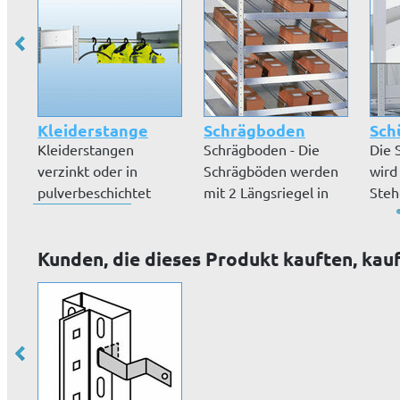
Kleiderstange
Schrägboden
Schü
Kleiderstangen
Schrägboden - Die
Die 
verzinkt oder in
Schrägböden werden
wird
pulverbeschichtet
mit 2 Längsriegel in
Steh
lichtgrau RAL 7035.
ein Regal...
einge
Kunden, die dieses Produkt kauften, kau