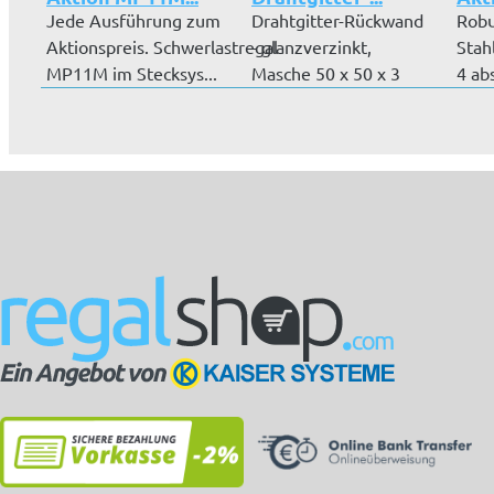
Jede Ausführung zum
Drahtgitter-Rückwand
Robu
Aktionspreis. Schwerlastregal
- glanzverzinkt,
Stah
MP11M im Stecksys...
Masche 50 x 50 x 3
4 ab
mm, für Gr...
Türe
P...