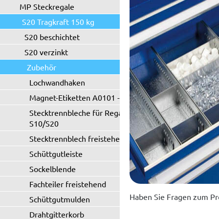
MP Steckregale
S20 Tragkraft 150 kg
S20 beschichtet
S20 verzinkt
Zubehör
Lochwandhaken
Magnet-Etiketten A0101 - A0102
Stecktrennbleche für Regaltyp
S10/S20
Stecktrennblech freistehend
Schüttgutleiste
Sockelblende
Fachteiler freistehend
Haben Sie Fragen zum Pr
Schüttgutmulden
Drahtgitterkorb