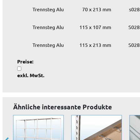
Trennsteg Alu
70 x 213 mm
s028
Trennsteg Alu
115 x 107 mm
S028
Trennsteg Alu
115 x 213 mm
S028
Preise:
exkl. MwSt.
Ähnliche interessante Produkte