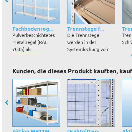
Fachbodenreg...
Trennstege f...
Tre
Pulverbeschichtetes
Die Trennstege
Tren
Metallregal (RAL
werden in der
Schr
7035) als
Systemlochung vom
Schraubsystem mit
Fachboden
5...
eingesteck...
Kunden, die dieses Produkt kauften, kau
Aktion MP11M...
Drahtgitter-...
Akti